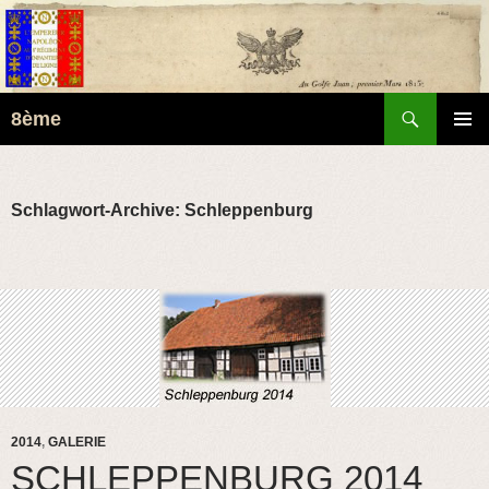
Suchen
8ème
ZUM
PRIMÄR
INHALT
MENÜ
SPRINGEN
Schlagwort-Archive: Schleppenburg
2014
,
GALERIE
SCHLEPPENBURG 2014