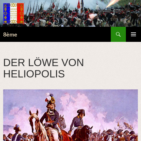
Suchen
8ème
ZUM
PRIMÄR
INHALT
MENÜ
SPRINGEN
DER LÖWE VON
HELIOPOLIS