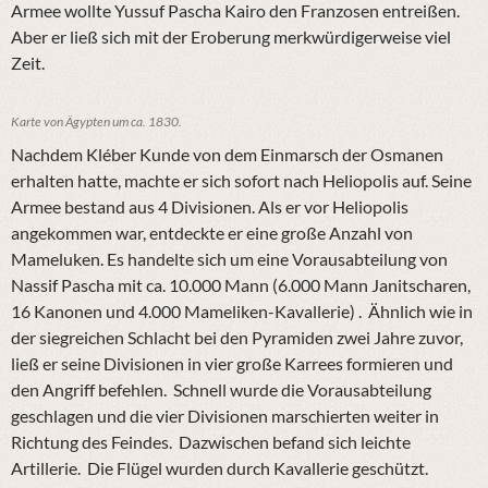
Armee wollte Yussuf Pascha Kairo den Franzosen entreißen.
Aber er ließ sich mit der Eroberung merkwürdigerweise viel
Zeit.
Karte von Ägypten um ca. 1830.
Nachdem Kléber Kunde von dem Einmarsch der Osmanen
erhalten hatte, machte er sich sofort nach Heliopolis auf. Seine
Armee bestand aus 4 Divisionen. Als er vor Heliopolis
angekommen war, entdeckte er eine große Anzahl von
Mameluken. Es handelte sich um eine Vorausabteilung von
Nassif Pascha mit ca. 10.000 Mann (6.000 Mann Janitscharen,
16 Kanonen und 4.000 Mameliken-Kavallerie) . Ähnlich wie in
der siegreichen Schlacht bei den Pyramiden zwei Jahre zuvor,
ließ er seine Divisionen in vier große Karrees formieren und
den Angriff befehlen. Schnell wurde die Vorausabteilung
geschlagen und die vier Divisionen marschierten weiter in
Richtung des Feindes. Dazwischen befand sich leichte
Artillerie. Die Flügel wurden durch Kavallerie geschützt.