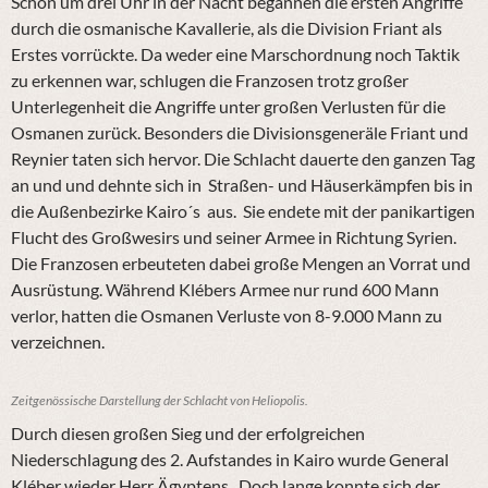
Schon um drei Uhr in der Nacht begannen die ersten Angriffe
durch die osmanische Kavallerie, als die Division Friant als
Erstes vorrückte. Da weder eine Marschordnung noch Taktik
zu erkennen war, schlugen die Franzosen trotz großer
Unterlegenheit die Angriffe unter großen Verlusten für die
Osmanen zurück. Besonders die Divisionsgeneräle Friant und
Reynier taten sich hervor. Die Schlacht dauerte den ganzen Tag
an und und dehnte sich in Straßen- und Häuserkämpfen bis in
die Außenbezirke Kairo´s aus. Sie endete mit der panikartigen
Flucht des Großwesirs und seiner Armee in Richtung Syrien.
Die Franzosen erbeuteten dabei große Mengen an Vorrat und
Ausrüstung. Während Klébers Armee nur rund 600 Mann
verlor, hatten die Osmanen Verluste von 8-9.000 Mann zu
verzeichnen.
Zeitgenössische Darstellung der Schlacht von Heliopolis.
Durch diesen großen Sieg und der erfolgreichen
Niederschlagung des 2. Aufstandes in Kairo wurde General
Kléber wieder Herr Ägyptens. Doch lange konnte sich der