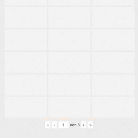
«
‹
von
3
›
»