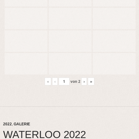
«
‹
von
2
›
»
2022
,
GALERIE
WATERLOO 2022