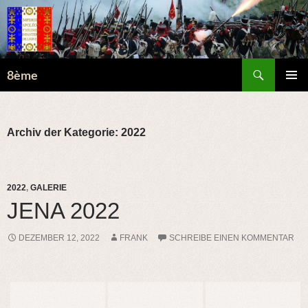
Suchen
8ème
ZUM
PRIMÄR
INHALT
MENÜ
SPRINGEN
Archiv der Kategorie: 2022
2022
,
GALERIE
JENA 2022
DEZEMBER 12, 2022
FRANK
SCHREIBE EINEN KOMMENTAR