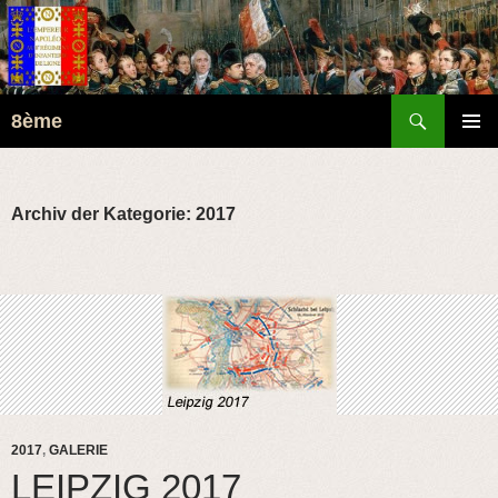
Suchen
8ème
ZUM
PRIMÄR
INHALT
MENÜ
SPRINGEN
Archiv der Kategorie: 2017
2017
,
GALERIE
LEIPZIG 2017