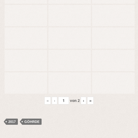
«
‹
von
2
›
»
2017
GÖHRDE