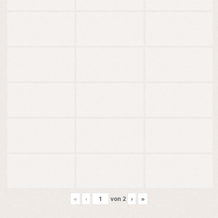
«
‹
von
2
›
»