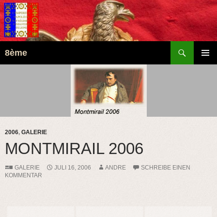
Suchen
8ème
ZUM
PRIMÄR
INHALT
MENÜ
SPRINGEN
2006
,
GALERIE
MONTMIRAIL 2006
GALERIE
JULI 16, 2006
ANDRE
SCHREIBE EINEN
KOMMENTAR