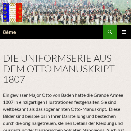
Suchen
8ème
ZUM
PRIMÄR
INHALT
MENÜ
SPRINGEN
DIE UNIFORMSERIE AUS
DEM OTTO MANUSKRIPT
1807
Ein gewisser Major Otto von Baden hatte die Grande Armée
1807 in einzigartigen Illustrationen festgehalten. Sie sind
weltbekannt als das sogenannten Otto-Manuskript. Diese
Bilder sind beispielos in Ihrer Darstellung und bestechen
durch die originalgetreuen, kleinen Details der Kleidung und
Ausrüstung der französischen Soldaten Napoleons. Auch hat