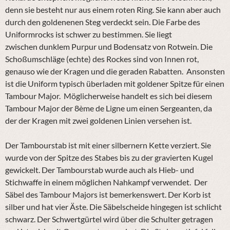
denn sie besteht nur aus einem roten Ring. Sie kann aber auch
durch den goldenenen Steg verdeckt sein. Die Farbe des
Uniformrocks ist schwer
zu
bestimmen. Sie liegt
zwischen
dunklem
Purpur
und Bodensatz von Rotwein. Die
Schoßumschläge (echte) des Rockes sind von Innen rot,
genauso wie der Kragen und die geraden Rabatten. Ansonsten
ist die Uniform typisch überladen mit goldener Spitze für einen
Tambour Major. Möglicherweise handelt es sich bei diesem
Tambour Major der 8ème de Ligne um einen Sergeanten, da
der der Kragen mit zwei goldenen Linien versehen ist.
Der Tambourstab ist mit einer silbernern Kette verziert. Sie
wurde von der Spitze des Stabes bis zu der gravierten Kugel
gewickelt. Der Tambourstab wurde auch als Hieb- und
Stichwaffe in einem möglichen Nahkampf verwendet. Der
Säbel des Tambour Majors ist bemerkenswert. Der Korb ist
silber und hat vier Äste. Die Säbelscheide hingegen ist schlicht
schwarz. Der Schwertgürtel wird über die Schulter getragen