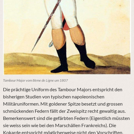
Tambour Major vom 8ème de Ligne um 1807
D
ie
prächtige Uniform des Tambour Majors entspricht
den
bisherigen
Studien von typischen
napoleonischen
M
ilitäruniformen. Mit goldener Spitze besetzt und grossen
schmückenden Federn fällt der Zweispitz recht gewaltig aus.
Bemerkenswert sind die gefärbten Federn
(Eigentlich müssten
sie weiss sein wie bei den Marschällen Frankreichs).
Die
Kokarde entspricht möglicherweise nicht den Vorschriften,