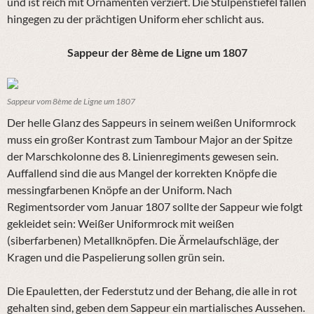
und ist reich mit Ornamenten verziert. Die Stulpenstiefel fallen
hingegen zu der prächtigen Uniform eher schlicht aus.
Sappeur der 8ème de Ligne um 1807
Sappeur vom 8ème de Ligne um 1807
Der helle Glanz des Sappeurs in seinem weißen Uniformrock
muss ein großer Kontrast zum Tambour Major an der Spitze
der Marschkolonne des 8. Linienregiments gewesen sein.
Auffallend sind die aus Mangel der korrekten Knöpfe die
messingfarbenen Knöpfe an der Uniform. Nach
Regimentsorder vom Januar 1807 sollte der Sappeur wie folgt
gekleidet sein: Weißer Uniformrock mit weißen
(siberfarbenen) Metallknöpfen. Die Ärmelaufschläge, der
Kragen und die Paspelierung sollen grün sein.
Die Epauletten, der Federstutz und der Behang, die alle in rot
gehalten sind, geben dem Sappeur ein martialisches Aussehen.