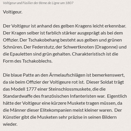
Voltigeur und Füsilier der 8ème de Ligne um 1807
Voltigeur.
Der
Voltigeur
ist
anhand des gelben Kragens leicht erkennbar.
Der Kragen selber ist farblich stärker ausgeprägt als bei dem
Offizier. Der Tschakobehang besteht aus gelben und grünen
Schnüren. Der Federstutz, der Schwertknoten (Dragonne) und
die Epauletten sind grün gehalten. Charakteristisch ist die
Form des Tschakoblechs.
Die blaue Patte an den Ärmelaufschlägen ist bemerkenswert,
da sie beim Offizier der Voltigeure rot ist.
Dieser
Soldat
trägt
das
Modell
1777
einer
Steinschlossmuskete, die die
Standardwaffe des
französischen
Infanteristen
war.
Eigentlich
hätte der Voltigeur eine kürzere Muskete tragen müssen, da
die Männer dieser Elitekompanien meist kleiner waren. Der
Künstler
gibt die Musketen sehr präzise in seinen Bildern
wieder.