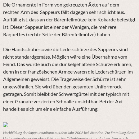
Die Ornamente in Form von gekreuzten Äxten auf dem
rechten Arm des Sappeurs fällt dagegen sehr schlicht aus.
Auffällig ist, dass an der Bärenfellmütze kein Kokarde befestigt
ist.
Dieser Sappeur ist einer der Wenigen, die mehrere
Raquettes (rechte Seite der Bärenfellmütze) haben.
Die Handschuhe sowie die Lederschürze des Sappeurs sind
nicht standardgemäss. Möglich wäre eine Übernahme vom
Feind. Das würde auch die dunkelgehaltene Schürze erklären,
denn in der französischen Armee waren die Lederschürzen im
Allgemeinen geweisst. Die Trageweise der Schürze ist sehr
ungewöhnlich. Sie wird über den gesamten Uniformrock
getragen. Somit bleibt der Schwertgürtel mit der typisch mit
einer Granate verzierten Schnalle unsichtbar. Bei der Axt
handelt es sich um eine einfache Ausführung.
Nachbildung der Sappeursuniform aus dem Jahr 2008 bei Waterloo. Zur Erstellung dieser
Uniform diente uns das obige Bild aus dem Otto-Manuskript zur Vorlage. Hier wurde