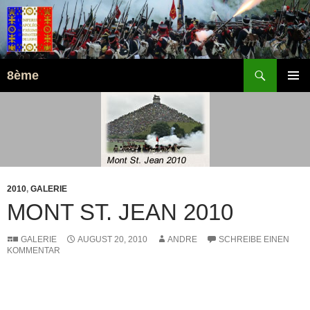
Suchen
8ème
ZUM
PRIMÄR
INHALT
MENÜ
SPRINGEN
2010
,
GALERIE
MONT ST. JEAN 2010
GALERIE
AUGUST 20, 2010
ANDRE
SCHREIBE EINEN
KOMMENTAR