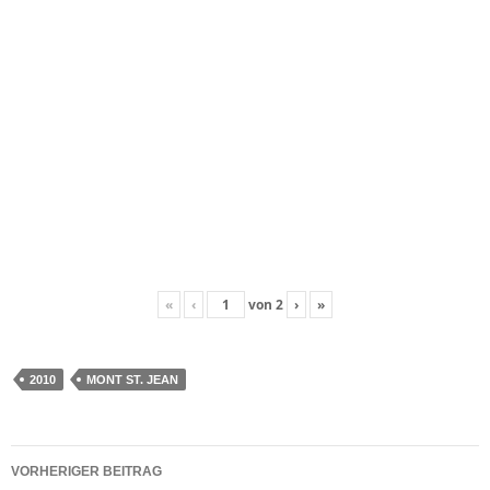
«
‹
von
2
›
»
2010
MONT ST. JEAN
Beitragsnavigation
VORHERIGER BEITRAG