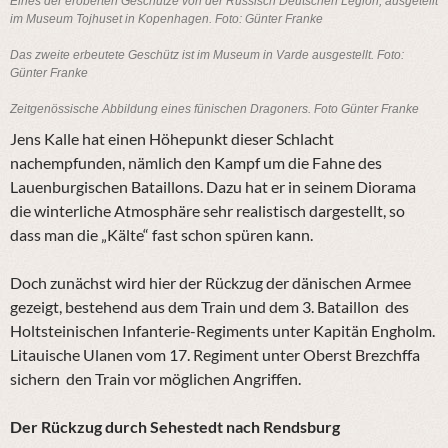
Eines der eroberten Geschütze von der Russisch Deutschen Legion, ausgetellt
im Museum Tojhuset in Kopenhagen. Foto: Günter Franke
Das zweite erbeutete Geschütz ist im Museum in Varde ausgestellt. Foto:
Günter Franke
Zeitgenössische Abbildung eines fünischen Dragoners. Foto Günter Franke
Jens Kalle hat einen Höhepunkt dieser Schlacht
nachempfunden, nämlich den Kampf um die Fahne des
Lauenburgischen Bataillons. Dazu hat er in seinem Diorama
die winterliche Atmosphäre sehr realistisch dargestellt, so
dass man die „Kälte“ fast schon spüren kann.
Doch zunächst wird hier der Rückzug der dänischen Armee
gezeigt, bestehend aus dem Train und dem 3. Bataillon des
Holtsteinischen Infanterie-Regiments unter Kapitän Engholm.
Litauische Ulanen vom 17. Regiment unter Oberst Brezchffa
sichern den Train vor möglichen Angriffen.
Der Rückzug durch Sehestedt nach Rendsburg