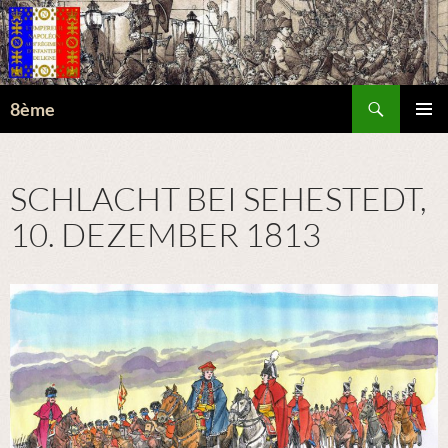
Suchen
8ème
ZUM
PRIMÄR
INHALT
MENÜ
SPRINGEN
SCHLACHT BEI SEHESTEDT,
10. DEZEMBER 1813