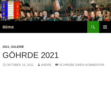
Suchen
8ème
ZUM
PRIMÄR
INHALT
MENÜ
SPRINGEN
2021
,
GALERIE
GÖHRDE 2021
OKTOBER 18, 2021
ANDRE
SCHREIBE EINEN KOMMENTAR