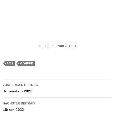
«
‹
von
2
›
»
2021
GÖHRDE
Beitragsnavigation
VORHERIGER BEITRAG
Hohenstein 2021
NÄCHSTER BEITRAG
Lützen 2022