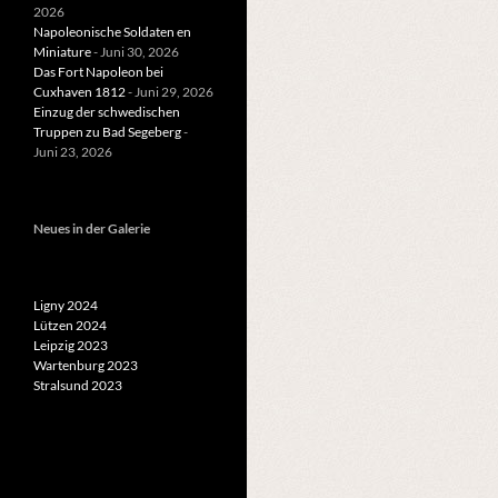
2026
Napoleonische Soldaten en
Miniature
- Juni 30, 2026
Das Fort Napoleon bei
Cuxhaven 1812
- Juni 29, 2026
Einzug der schwedischen
Truppen zu Bad Segeberg
-
Juni 23, 2026
Neues in der Galerie
Ligny 2024
Lützen 2024
Leipzig 2023
Wartenburg 2023
Stralsund 2023