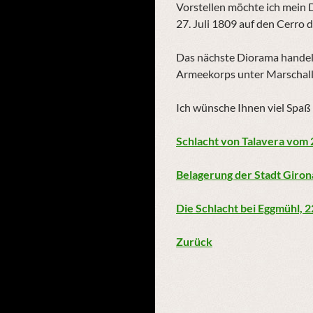
Vorstellen möchte ich mein D
27. Juli 1809 auf den Cerro 
Das nächste Diorama handelt
Armeekorps unter Marschall
Ich wünsche Ihnen viel Spaß 
Schlacht von Talavera vom 2
Belagerung der Stadt Giron
Die Schlacht bei Eggmühl, 2
Zurück