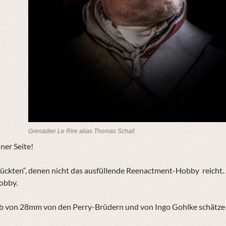
Grenadier Le Rire alias Thomas Schall
ner Seite!
rückten“, denen nicht das ausfüllende Reenactment-Hobby reicht. 
hobby.
ab von 28mm von den Perry-Brüdern und von Ingo Gohlke schätze 