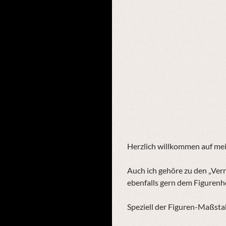
Herzlich willkommen auf mei
Auch ich gehöre zu den „Ver
ebenfalls gern dem Figuren
Speziell der Figuren-Maßst