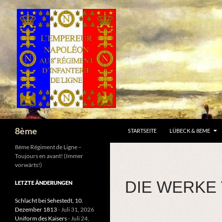
ZUM INHALT SPRINGEN
Suchen
8ème
STARTSEITE
LÜBECK & 8EME
8ème Régiment de Ligne –
Toujours en avant! (Immer
vorwärts!)
DIE WERKE
LETZTE ÄNDERUNGEN
Schlacht bei Sehestedt, 10.
Dezember 1813
- Juli 31, 2026
Uniform des Kaisers
- Juli 24,