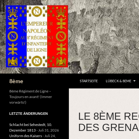
ZUM INHALT SPRINGEN
Suchen
8ème
STARTSEITE
LÜBECK & 8EME
8ème Régiment de Ligne –
Toujours en avant! (Immer
vorwärts!)
LE 8ÈME RE
LETZTE ÄNDERUNGEN
DES GRENA
Schlacht bei Sehestedt, 10.
Dezember 1813
- Juli 31, 2026
Uniform des Kaisers
- Juli 24,