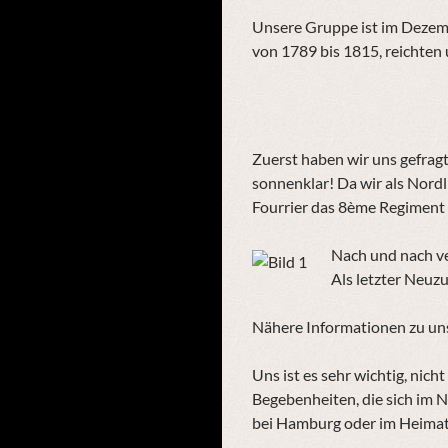
Unsere Gruppe ist im Dezembe
von 1789 bis 1815, reichten
Zuerst haben wir uns gefragt,
sonnenklar! Da wir als Nord
Fourrier das 8ème Regiment 
Nach und nach ve
Als letzter Neuz
Nähere Informationen zu unse
Uns ist es sehr wichtig, nic
Begebenheiten, die sich im 
bei Hamburg oder im Heimatm