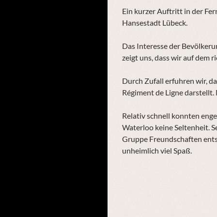
Ein kurzer Auftritt in der 
Hansestadt Lübeck.
Das Interesse der Bevölkeru
zeigt uns, dass wir auf dem r
Durch Zufall erfuhren wir, d
Régiment de Ligne darstellt.
Relativ schnell konnten eng
Waterloo keine Seltenheit. S
Gruppe Freundschaften entst
unheimlich viel Spaß.