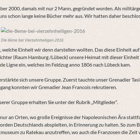
r 2000, damals mit nur 2 Mann, gegründet worden. Als militärgesc
 uns schon lange keine Bücher mehr aus. Wir hatten daher beschlo
Die 8ème bei Vierzehnheiligen 2016
 welche Einheit wir denn darstellen wollten. Das diese Einheit auf j
lichter (Raum Hamburg /Lübeck) unsere Heimat mit dieser Einheit 
de Ligne ein, welches im Feldzug anno 1806 nach Lübeck kam.
rstärkte sich unsere Gruppe. Zuerst tauchte unser Grenadier Tas
ugang konnten wir Grenadier Jean Francois rekrutieren.
rer Gruppe erhalten Sie unter der Rubrik „Mitglieder“.
ht nur an Orten, wo große Ereignisse der Napoleonischen Ära stattf
Norden Deutschlands abspielten, in Erinnerung zu halten. So zum 
useum zu Ratekau anzutreffen, wo auch die Franzosen die Zeit 