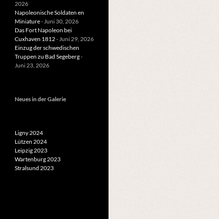
2026
Napoleonische Soldaten en
Miniature
- Juni 30, 2026
Das Fort Napoleon bei
Cuxhaven 1812
- Juni 29, 2026
Einzug der schwedischen
Truppen zu Bad Segeberg
-
Juni 23, 2026
Neues in der Galerie
Ligny 2024
Lützen 2024
Leipzig 2023
Wartenburg 2023
Stralsund 2023