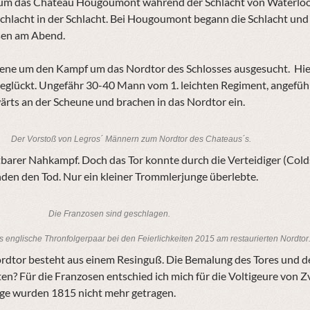
um das Chateau Hougoumont während der Schlacht von Waterloo a
chlacht in der Schlacht. Bei Hougoumont begann die Schlacht un
sen am Abend.
szene um den Kampf um das Nordtor des Schlosses ausgesucht. Hi
 geglückt. Ungefähr 30-40 Mann vom 1. leichten Regiment, angefü
rts an der Scheune und brachen in das Nordtor ein.
Der Vorstoß von Legros´ Männern zum Nordtor des Chateaus´s.
tbarer Nahkampf. Doch das Tor konnte durch die Verteidiger (Col
den den Tod. Nur ein kleiner Trommlerjunge überlebte.
Die Franzosen sind geschlagen.
 englische Thronfolgerpaar bei den Feierlichkeiten 2015 am restaurierten Nordtor
rdtor besteht aus einem Resinguß. Die Bemalung des Tores und der
ten? Für die Franzosen entschied ich mich für die Voltigeure von
ge wurden 1815 nicht mehr getragen.