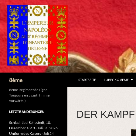
ZUM INHALT SPRINGEN
Suchen
8ème
STARTSEITE
LÜBECK & 8EME
8ème Régiment de Ligne –
Toujours en avant! (Immer
vorwärts!)
DER KAMPF
LETZTE ÄNDERUNGEN
Schlacht bei Sehestedt, 10.
Dezember 1813
- Juli 31, 2026
Uniform des Kaisers
- Juli 24,