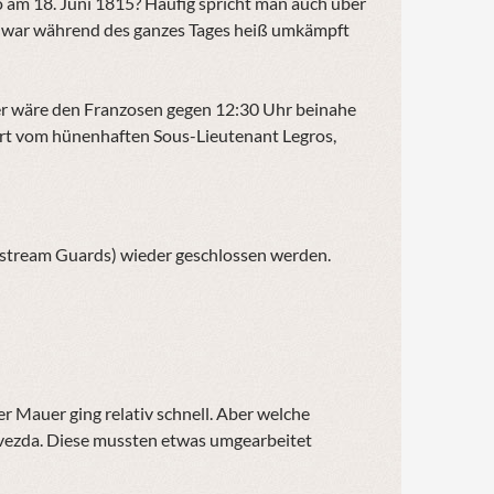
m 18. Juni 1815? Häufig spricht man auch über
d war während des ganzes Tages heiß umkämpft
er wäre den Franzosen gegen 12:30 Uhr beinahe
hrt vom hünenhaften Sous-Lieutenant Legros,
dstream Guards) wieder geschlossen werden.
.
 Mauer ging relativ schnell. Aber welche
 Zvezda. Diese mussten etwas umgearbeitet