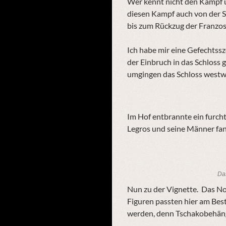
Wer kennt nicht den Kampf 
diesen Kampf auch von der S
bis zum Rückzug der Franzo
Ich habe mir eine Gefechts
der Einbruch in das Schloss
umgingen das Schloss westwä
Im Hof entbrannte ein furch
Legros und seine Männer fan
Das
Nun zu der Vignette. Das No
Figuren passten hier am Bes
werden, denn Tschakobehän