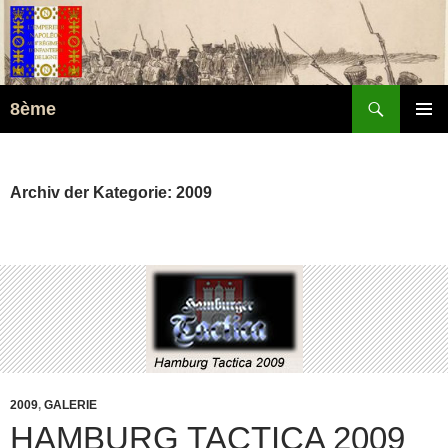
Suchen
8ème
ZUM
PRIMÄR
INHALT
MENÜ
SPRINGEN
Archiv der Kategorie: 2009
2009
,
GALERIE
HAMBURG TACTICA 2009