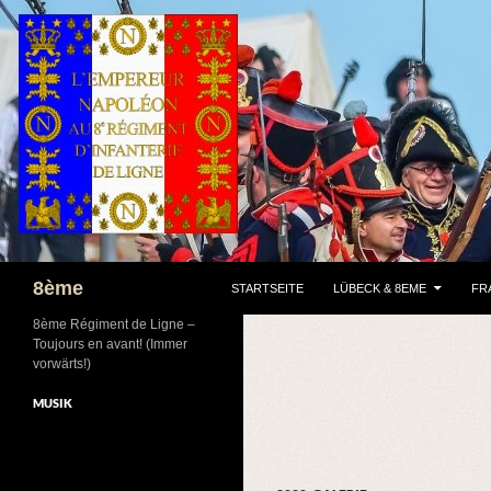
ZUM INHALT SPRINGEN
Suchen
8ème
STARTSEITE
LÜBECK & 8EME
FR
8ème Régiment de Ligne –
Toujours en avant! (Immer
vorwärts!)
MUSIK