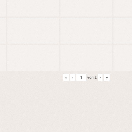
«
‹
von
2
›
»