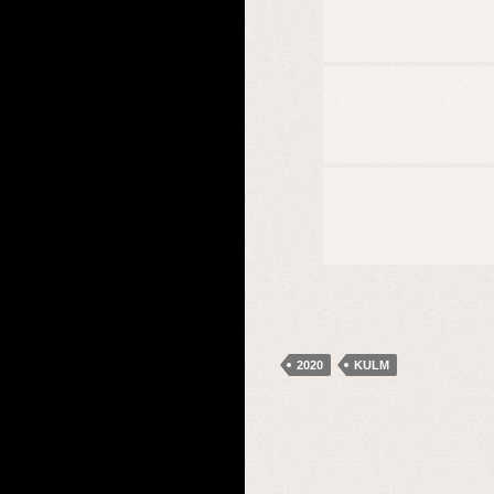
2020
KULM