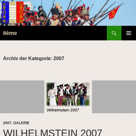
Suchen
8ème
ZUM
PRIMÄR
INHALT
MENÜ
SPRINGEN
Archiv der Kategorie: 2007
2007
,
GALERIE
WILHELMSTEIN 2007