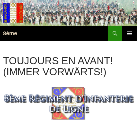
Suchen
8ème
ZUM
PRIMÄR
INHALT
MENÜ
SPRINGEN
TOUJOURS EN AVANT!
(IMMER VORWÄRTS!)