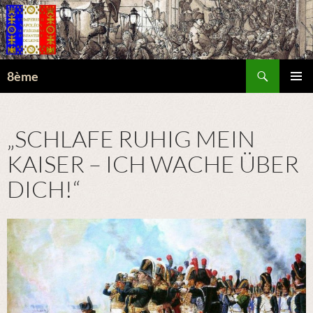
Suchen
8ème
ZUM
PRIMÄR
INHALT
MENÜ
SPRINGEN
„SCHLAFE RUHIG MEIN
KAISER – ICH WACHE ÜBER
DICH!“