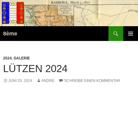
Suchen
8ème
ZUM
PRIMÄR
INHALT
MENÜ
SPRINGEN
2024
,
GALERIE
LÜTZEN 2024
JUNI 20, 2024
ANDRE
SCHREIBE EINEN KOMMENTAR