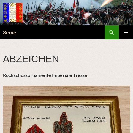
Suchen
8ème
ZUM
PRIMÄR
INHALT
MENÜ
SPRINGEN
ABZEICHEN
Rockschossornamente Imperiale Tresse