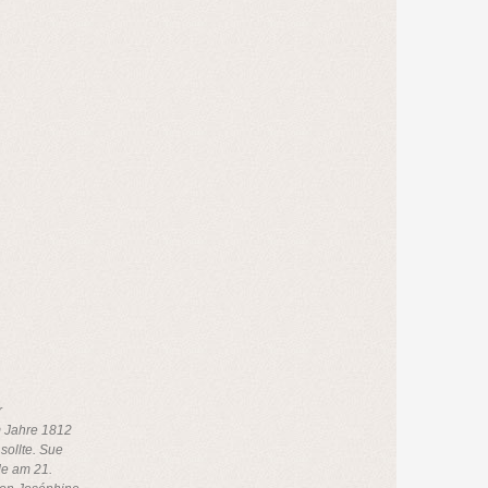
r
m Jahre 1812
sollte. Sue
de am 21.