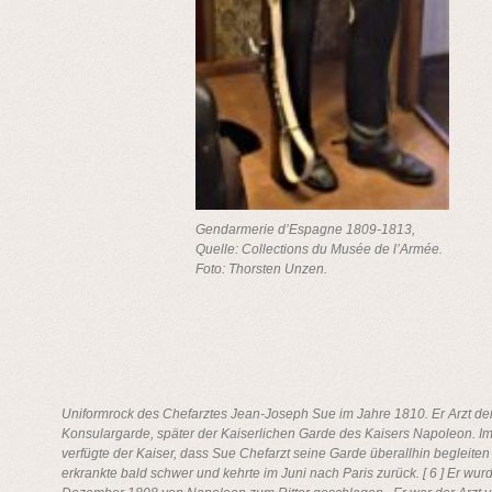
Gendarmerie d’Espagne 1809-1813,
Quelle: Collections du Musée de l’Armée.
Foto: Thorsten Unzen.
Uniformrock des Chefarztes Jean-Joseph Sue im Jahre 1810. Er Arzt de
Konsulargarde, später der Kaiserlichen Garde des Kaisers Napoleon. I
verfügte der Kaiser, dass Sue Chefarzt seine Garde überallhin begleiten 
erkrankte bald schwer und kehrte im Juni nach Paris zurück. [ 6 ] Er wur