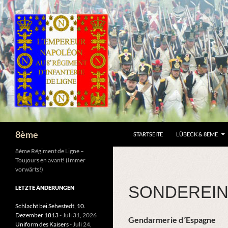
ZUM INHALT SPRINGEN
Suchen
8ème
STARTSEITE
LÜBECK & 8EME
8ème Régiment de Ligne –
Toujours en avant! (Immer
vorwärts!)
SONDEREIN
LETZTE ÄNDERUNGEN
Schlacht bei Sehestedt, 10.
Dezember 1813
- Juli 31, 2026
Gendarmerie d´Espagne
Uniform des Kaisers
- Juli 24,