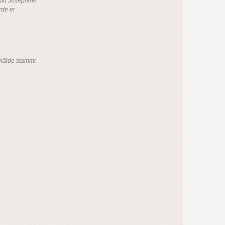
von Joséphine
rde er
mälde stammt