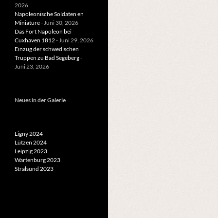
2026
Napoleonische Soldaten en
Miniature
- Juni 30, 2026
Das Fort Napoleon bei
Cuxhaven 1812
- Juni 29, 2026
Einzug der schwedischen
Truppen zu Bad Segeberg
-
Juni 23, 2026
Neues in der Galerie
Ligny 2024
Lützen 2024
Leipzig 2023
Wartenburg 2023
Stralsund 2023