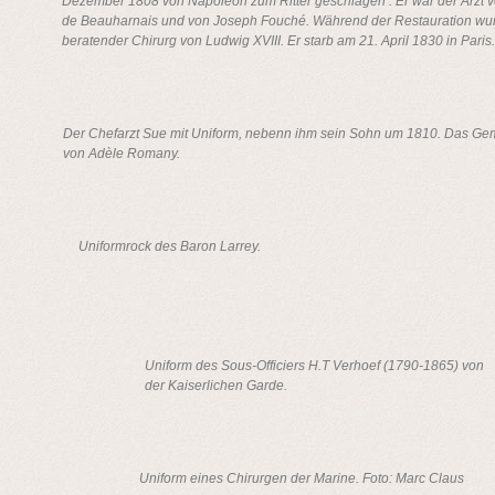
Dezember 1808 von Napoleon zum Ritter geschlagen . Er war der Arzt 
de Beauharnais und von Joseph Fouché. Während der Restauration wu
beratender Chirurg von Ludwig XVIII. Er starb am 21. April 1830 in Paris.
Der Chefarzt Sue mit Uniform, nebenn ihm sein Sohn um 1810. Das Ge
von Adèle Romany.
Uniformrock des Baron Larrey.
Uniform des Sous-Officiers H.T Verhoef (1790-1865) von
der Kaiserlichen Garde.
Uniform eines Chirurgen der Marine. Foto: Marc Claus