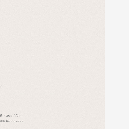
:
n Rockschößen
chen Krone aber