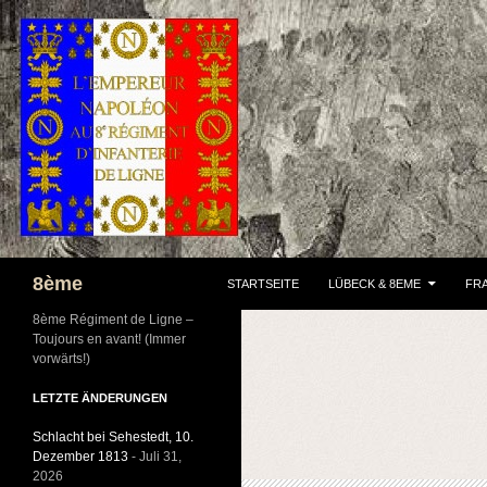
ZUM INHALT SPRINGEN
Suchen
8ème
STARTSEITE
LÜBECK & 8EME
FRA
8ème Régiment de Ligne –
Toujours en avant! (Immer
vorwärts!)
LETZTE ÄNDERUNGEN
Schlacht bei Sehestedt, 10.
Dezember 1813
- Juli 31,
2026