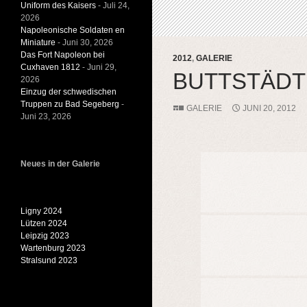
Uniform des Kaisers
- Juli 24,
2026
Napoleonische Soldaten en
Miniature
- Juni 30, 2026
Das Fort Napoleon bei
2012
,
GALERIE
Cuxhaven 1812
- Juni 29,
BUTTSTÄDT 
2026
Einzug der schwedischen
Truppen zu Bad Segeberg
-
GALERIE
JUNI 20, 2012
Juni 23, 2026
Neues in der Galerie
Ligny 2024
Lützen 2024
Leipzig 2023
Wartenburg 2023
Stralsund 2023