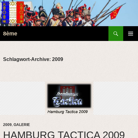
Suchen
8ème
ZUM
PRIMÄR
INHALT
MENÜ
SPRINGEN
Schlagwort-Archive: 2009
2009
,
GALERIE
HAMBURG TACTICA 2009