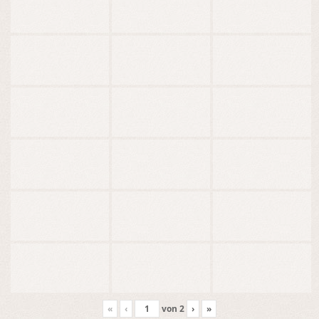
«
‹
von
2
›
»