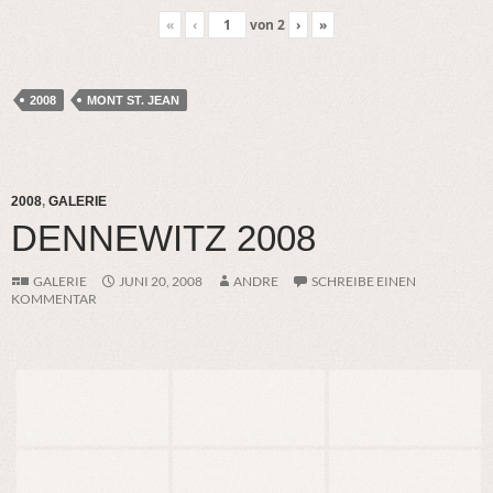
«
‹
von
2
›
»
2008
MONT ST. JEAN
2008
,
GALERIE
DENNEWITZ 2008
GALERIE
JUNI 20, 2008
ANDRE
SCHREIBE EINEN
KOMMENTAR