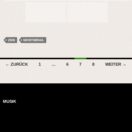
2006
MONTMIRAIL
Beitragsnavigation
← ZURÜCK
1
…
6
7
8
WEITER →
MUSIK