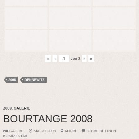
«
‹
von
2
›
»
2008
DENNEWITZ
2008
,
GALERIE
BOURTANGE 2008
GALERIE
MAI 20, 2008
ANDRE
SCHREIBE EINEN
KOMMENTAR