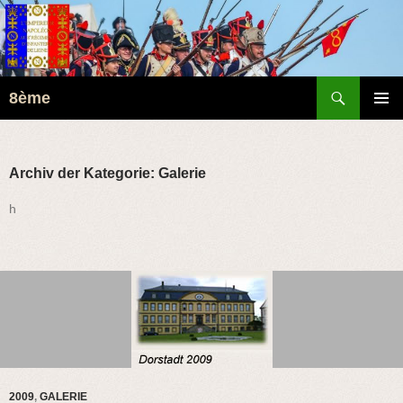
Suchen
8ème
ZUM
PRIMÄR
INHALT
MENÜ
SPRINGEN
Archiv der Kategorie: Galerie
h
2009
,
GALERIE