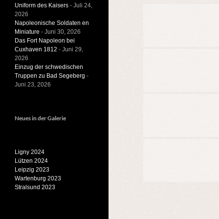
Uniform des Kaisers
- Juli 24,
2026
Napoleonische Soldaten en
Miniature
- Juni 30, 2026
Das Fort Napoleon bei
Cuxhaven 1812
- Juni 29,
2026
Einzug der schwedischen
Truppen zu Bad Segeberg
-
Juni 23, 2026
Neues in der Galerie
Ligny 2024
Lützen 2024
Leipzig 2023
Wartenburg 2023
Stralsund 2023