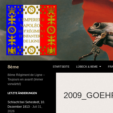
ZUM INHALT SPRINGEN
Suchen
8ème
STARTSEITE
LÜBECK & 8EME
FRA
8ème Régiment de Ligne –
Toujours en avant! (Immer
vorwärts!)
2009_GOEH
LETZTE ÄNDERUNGEN
Schlacht bei Sehestedt, 10.
Dezember 1813
- Juli 31,
2026