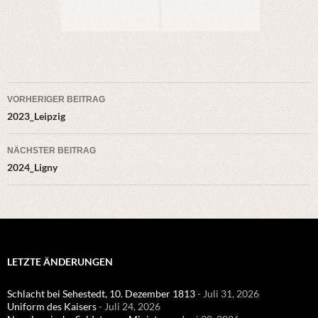
Beitragsnavigation
VORHERIGER BEITRAG
2023_Leipzig
NÄCHSTER BEITRAG
2024_Ligny
LETZTE ÄNDERUNGEN
Schlacht bei Sehestedt, 10. Dezember 1813
- Juli 31, 2026
Uniform des Kaisers
- Juli 24, 2026