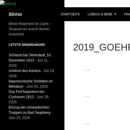
ZUM INHALT SPRINGEN
Suchen
8ème
STARTSEITE
LÜBECK & 8EME
FRA
8ème Régiment de Ligne –
Toujours en avant! (Immer
vorwärts!)
2019_GOEH
LETZTE ÄNDERUNGEN
Schlacht bei Sehestedt, 10.
Dezember 1813
- Juli 31,
2026
Uniform des Kaisers
- Juli 24,
2026
Napoleonische Soldaten en
Miniature
- Juni 30, 2026
Das Fort Napoleon bei
Cuxhaven 1812
- Juni 29,
2026
Einzug der schwedischen
Truppen zu Bad Segeberg
-
Juni 23, 2026