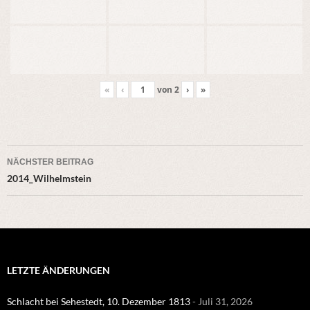
«
‹
von
2
›
»
Beitragsnavigation
NÄCHSTER BEITRAG
2014_Wilhelmstein
LETZTE ÄNDERUNGEN
Schlacht bei Sehestedt, 10. Dezember 1813
- Juli 31, 2026