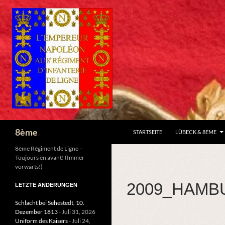
ZUM INHALT SPRINGEN
Suchen
8ème
STARTSEITE
LÜBECK & 8EME
8ème Régiment de Ligne –
Toujours en avant! (Immer
vorwärts!)
2009_HAMB
LETZTE ÄNDERUNGEN
Schlacht bei Sehestedt, 10.
Dezember 1813
- Juli 31, 2026
Uniform des Kaisers
- Juli 24,