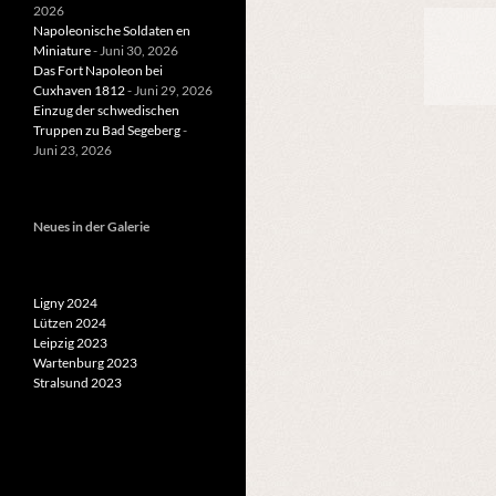
2026
Napoleonische Soldaten en
Miniature
- Juni 30, 2026
Das Fort Napoleon bei
Cuxhaven 1812
- Juni 29, 2026
Einzug der schwedischen
Truppen zu Bad Segeberg
-
Juni 23, 2026
Neues in der Galerie
Ligny 2024
Lützen 2024
Leipzig 2023
Wartenburg 2023
Stralsund 2023