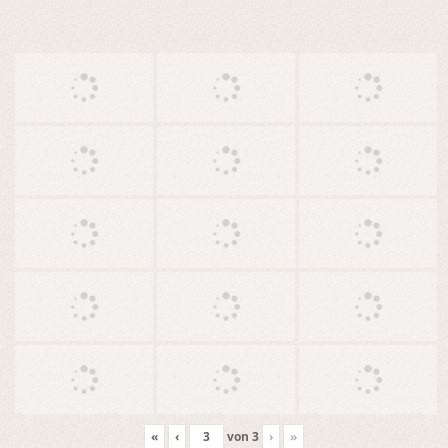
«
‹
von
3
›
»