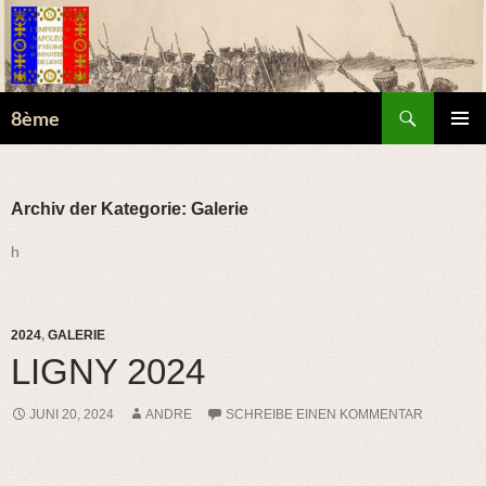
Suchen
8ème
ZUM
PRIMÄR
INHALT
MENÜ
SPRINGEN
Archiv der Kategorie: Galerie
h
2024
,
GALERIE
LIGNY 2024
JUNI 20, 2024
ANDRE
SCHREIBE EINEN KOMMENTAR